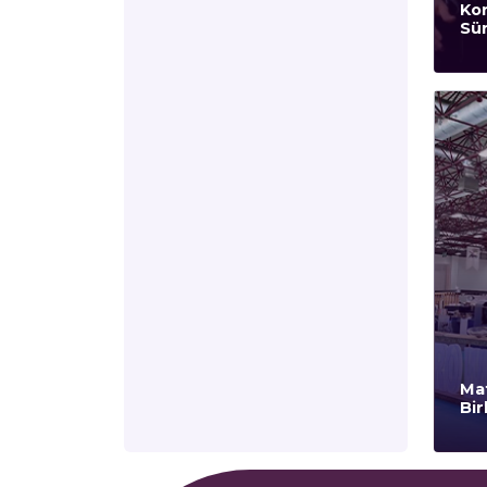
Kor
Sür
Mat
Bir