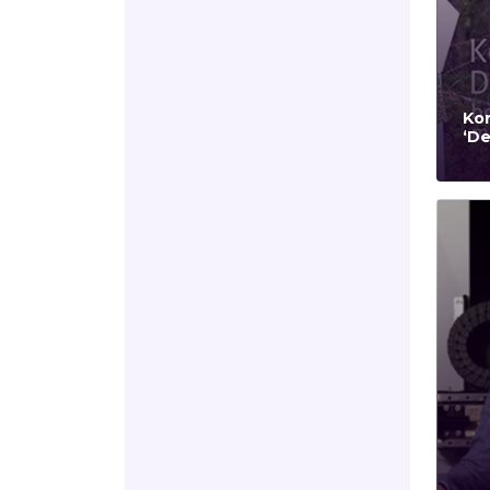
Kor
‘De