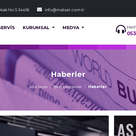
okak No:5 34418
info@matset.com.tr
SERVİS
KURUMSAL
MEDYA
Herh
053
Haberler
Ana Sayfa
Blog Kategoriler
Haberler