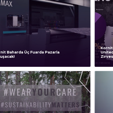
Kornit
nit Baharda Üç Fuarda Pazarla
United
uşacak!
Zirves