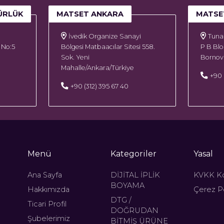
ÜRLÜK
MATSET ANKARA
MATSE
İvedik Organize Sanayi
Tuna 
 No:5
Bölgesi Matbaacılar Sitesi 558.
P B Blo
Sok. Yeni
Bornova
Mahalle/Ankara/Türkiye
+90 
+90 (312) 395 67 40
Menü
Kategoriler
Yasal
Ana Sayfa
DİJİTAL İPLİK
KVKK K
BOYAMA
Hakkımızda
Çerez Po
DTG /
Ticari Profil
DOĞRUDAN
Şubelerimiz
BİTMİŞ ÜRÜNE