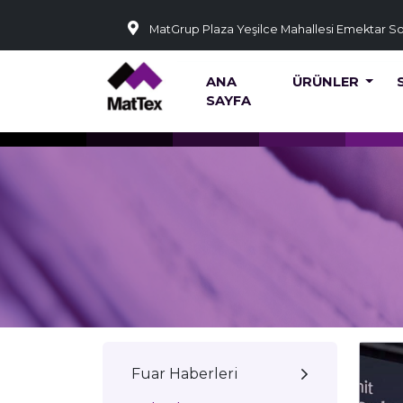
MatGrup Plaza Yeşilce Mahallesi Emektar S
ANA
ÜRÜNLER
SAYFA
Fuar Haberleri