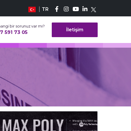
TR
angi bir sorunuz var mı?
İletişim
7 591 73 05