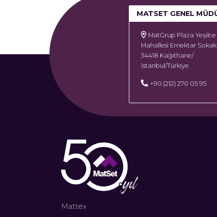
MATSET GENEL MÜD
MatGrup Plaza Yeşilce
Mahallesi Emektar Sokak
34418 Kağıthane/
İstanbul/Türkiye
+90 (212) 270 05 95
Mattex