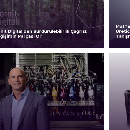
MatTe
nit Digital’den Sürdürülebilirlik Çağrısı:
Üretic
ğişimin Parçası Ol’
Tanış