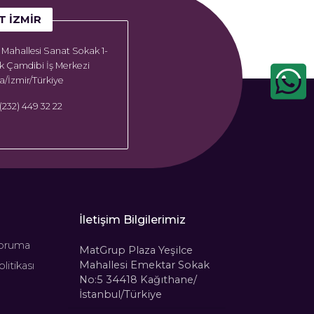
T İZMIR
Mahallesi Sanat Sokak 1-
k Çamdibi İş Merkezi
/İzmir/Türkiye
(232) 449 32 22
İletişim Bilgilerimiz
oruma
MatGrup Plaza Yeşilce
Mahallesi Emektar Sokak
litikası
No:5 34418 Kağıthane/
İstanbul/Türkiye