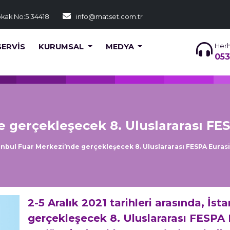
okak No:5 34418
info@matset.com.tr
SERVİS
KURUMSAL
MEDYA
Herh
053
e gerçekleşecek 8. Uluslararası FES
anbul Fuar Merkezi’nde gerçekleşecek 8. Uluslararası FESPA Eurasi
2-5 Aralık 2021 tarihleri arasında, İs
gerçekleşecek 8. Uluslararası FESPA