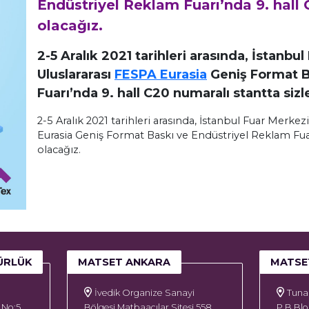
Endüstriyel Reklam Fuarı’nda 9. hall 
olacağız.
2-5 Aralık 2021 tarihleri arasında, İstanb
Uluslararası
FESPA Eurasia
Geniş Format B
Fuarı’nda 9. hall C20 numaralı stantta sizl
2-5 Aralık 2021 tarihleri arasında, İstanbul Fuar Merke
Eurasia Geniş Format Baskı ve Endüstriyel Reklam Fuarı
olacağız.
ÜRLÜK
MATSET ANKARA
MATSE
İvedik Organize Sanayi
Tuna 
 No:5
Bölgesi Matbaacılar Sitesi 558.
P B Blo