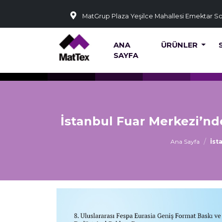
MatGrup Plaza Yeşilce Mahallesi Emektar S
ANA
ÜRÜNLER
SAYFA
İstanbul Fuar Merkezi’nd
Ana Sayfa
İst