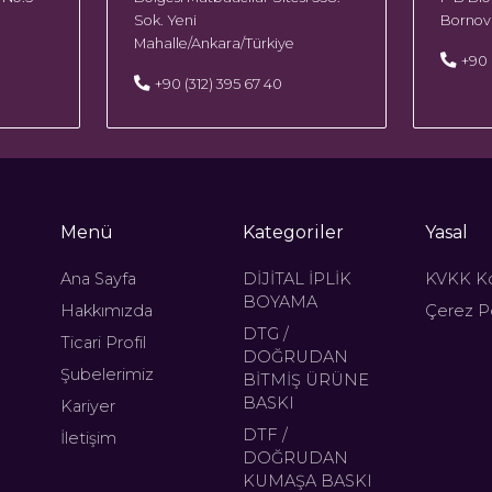
Sok. Yeni
Bornova
Mahalle/Ankara/Türkiye
+90 
+90 (312) 395 67 40
Menü
Kategoriler
Yasal
Ana Sayfa
DİJİTAL İPLİK
KVKK K
BOYAMA
Hakkımızda
Çerez Po
DTG /
Ticari Profil
DOĞRUDAN
Şubelerimiz
BİTMİŞ ÜRÜNE
BASKI
Kariyer
DTF /
İletişim
DOĞRUDAN
KUMAŞA BASKI