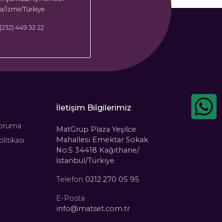
/İzmir/Türkiye
(232) 449 32 22
İletişim Bilgilerimiz
oruma
MatGrup Plaza Yeşilce
Mahallesi Emektar Sokak
litikası
No:5 34418 Kağıthane/
İstanbul/Türkiye
Telefon
0212 270 05 95
E-Posta
info@matset.com.tr