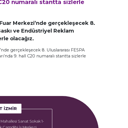
C20 numaralı stantta sizlerle
ul Fuar Merkezi’nde gerçekleşecek 8.
askı ve Endüstriyel Reklam
erle olacağız.
zi’nde gerçekleşecek 8. Uluslararası FESPA
’nda 9. hall C20 numaralı stantta sizlerle
T İZMIR
Mahallesi Sanat Sokak 1-
k Çamdibi İş Merkezi