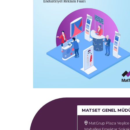
MATSET GENEL MÜD
MatGrup Plaza Yeşilce
Mahallesi Emektar Sokak