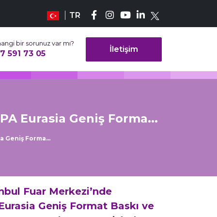
TR
angi bir sorunuz var mı?
İletişim
7 591 73 05
PA Eurasia Geniş Forma...
a Geniş Forma...
tanbul Fuar Merkezi’nde
 Eurasia Geniş Format Baskı ve