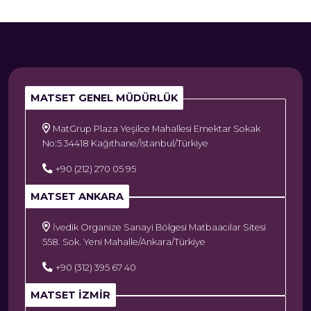
MATSET GENEL MÜDÜRLÜK
MatGrup Plaza Yeşilce Mahallesi Emektar Sokak
No:5 34418 Kağıthane/İstanbul/Türkiye
+90 (212) 270 05 95
MATSET ANKARA
İvedik Organize Sanayi Bölgesi Matbaacılar Sitesi
558. Sok. Yeni Mahalle/Ankara/Türkiye
+90 (312) 395 67 40
MATSET İZMIR