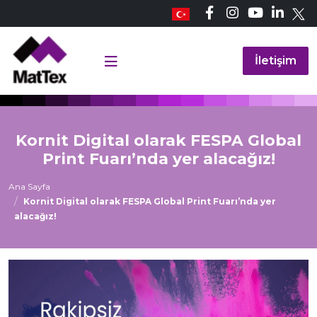
İletişim
Kornit Digital olarak FESPA Global
Print Fuarı’nda yer alacağız!
Ana Sayfa
Kornit Digital olarak FESPA Global Print Fuarı’nda yer
alacağız!