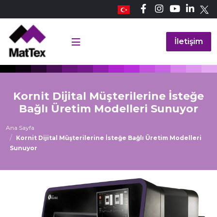
İletişim
Kornit Dijital Müşterilerine İsteğe
Bağlı Üretim Modelleri Sunuyor
Ana Sayfa
Kornit Dijital Müşterilerine İsteğe Bağlı Üretim Modelleri
Sunuyor