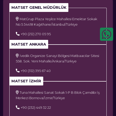
MATSET GENEL MÜDÜRLÜK
MatGrup Plaza Yeşilce Mahallesi Emektar Sokak
No:5 34418 Kağıthane/İstanbul/Türkiye
+90 (212) 270 05 95
MATSET ANKARA
İvedik Organize Sanayi Bölgesi Matbaacılar Sitesi
558. Sok. Yeni Mahalle/Ankara/Türkiye
+90 (312) 395 67 40
MATSET İZMIR
Tuna Mahallesi Sanat Sokak 1-P B Blok Çamdibi İş
Merkezi Bornova/İzmir/Türkiye
+90 (232) 449 32 22